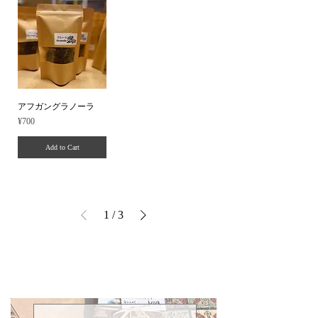
アフガングラノーラ
Price
¥700
Add to Cart
1
/
3