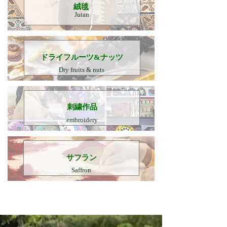
​絨毯
Jutan
​ドライフルーツ&ナッツ
Dry fruits & nuts
刺繍作品
embroidery
​サフラン
Saffron