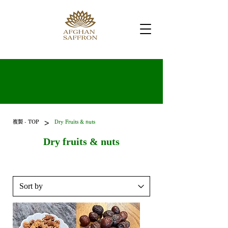
>
複製 - TOP
Dry Fruits & nuts
Dry fruits & nuts