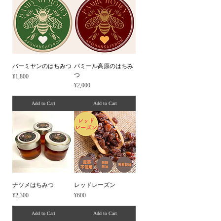
バーミヤンのはちみつ
パミール高原のはちみ
つ
Price
¥1,800
Price
¥2,000
Add to Cart
Add to Cart
ナツメはちみつ
レッドレーズン
Price
Price
¥2,300
¥600
Add to Cart
Add to Cart