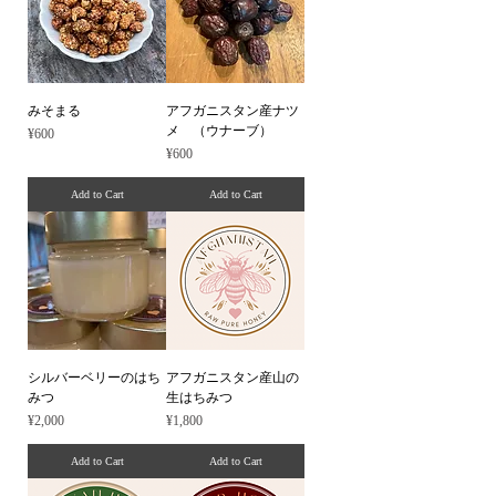
みそまる
アフガニスタン産ナツ
メ （ウナーブ）
Price
¥600
Price
¥600
Add to Cart
Add to Cart
シルバーベリーのはち
アフガニスタン産山の
みつ
生はちみつ
Price
Price
¥2,000
¥1,800
Add to Cart
Add to Cart