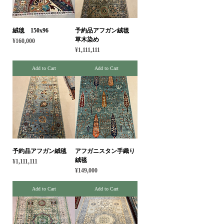
絨毯 150x96
予約品アフガン絨毯
草木染め
Price
¥160,000
Price
¥1,111,111
Add to Cart
Add to Cart
予約品アフガン絨毯
アフガニスタン手織り
絨毯
Price
¥1,111,111
Price
¥149,000
Add to Cart
Add to Cart