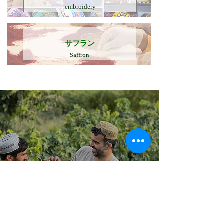
embroidery
​サフラン
Saffron