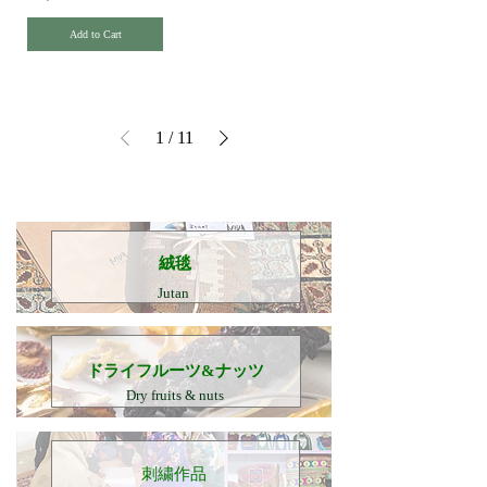
Add to Cart
1
/
11
​絨毯
Jutan
​ドライフルーツ&ナッツ
Dry fruits & nuts
刺繍作品