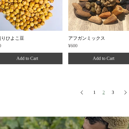
Quick View
Quick View
煎りひよこ豆
アフガンミックス
e
Price
0
¥600
Add to Cart
Add to Cart
1
2
3