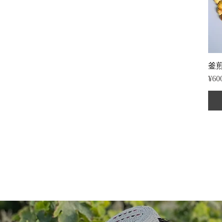
釜
Pric
¥60