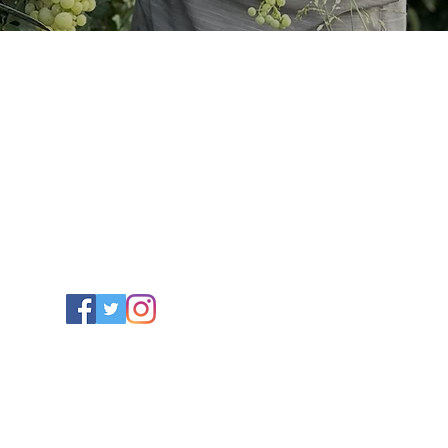
毯/サフラン/ナッツ/ドライフルーツ/アフガンサフラン公式通
複製 - TOP
複製 - About
新しいページ
複製 - 
特定商取引法に基づく表記
©afghan saffron2023