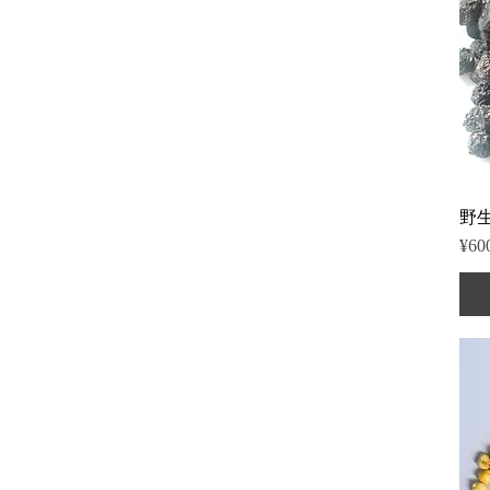
野
Pric
¥60