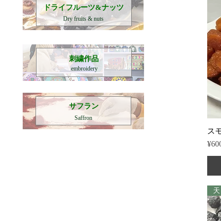
​ドライフルーツ&ナッツ
Dry fruits & nuts
刺繍作品
embroidery
​サフラン
Saffron
スモ
Pric
¥60
天