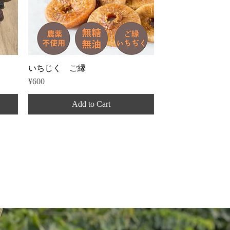
Quick View
いちじく ご縁
Price
¥600
Add to Cart