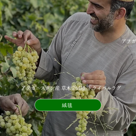
アフガ
アフガニスタン産 草⽊染絨毯 トライバルラグ
絨毯