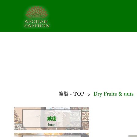
>
複製 - TOP
Dry Fruits & nuts
​絨毯
Jutan