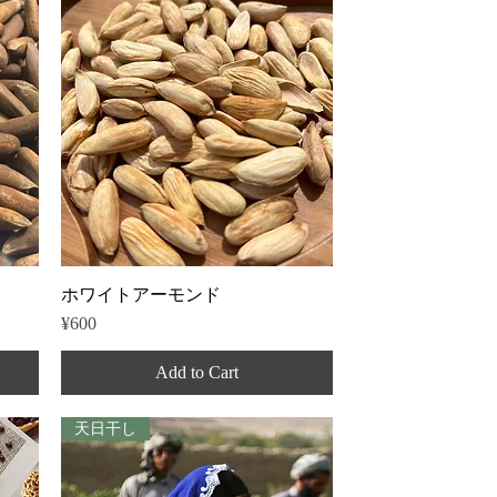
Quick View
ホワイトアーモンド
Price
¥600
Add to Cart
天日干し