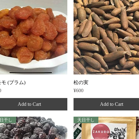
Quick View
Quick View
モ (プラム)
松の実
e
Price
0
¥600
Add to Cart
Add to Cart
日干し
天日干し