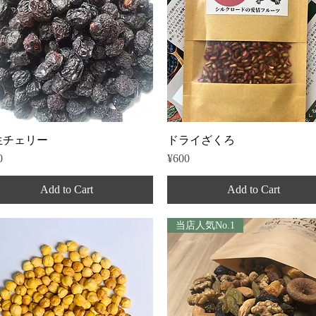
Quick View
Quick View
生チェリー
ドライざくろ
e
Price
0
¥600
Add to Cart
Add to Cart
当店人気No.1