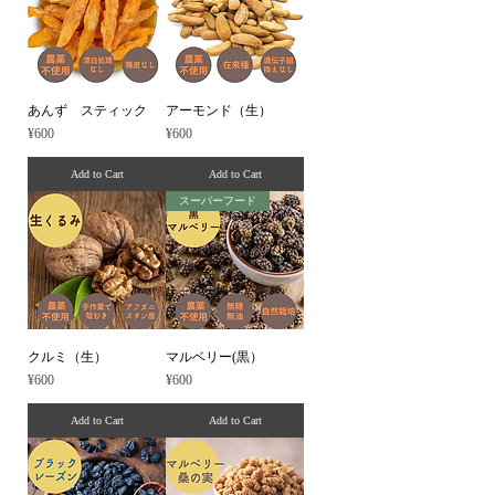
あんず スティック
アーモンド（生）
Price
Price
¥600
¥600
Add to Cart
Add to Cart
スーパーフード
クルミ（生）
マルベリー(黒）
Price
Price
¥600
¥600
Add to Cart
Add to Cart