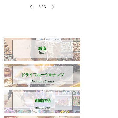
3
/
3
​絨毯
Jutan
​ドライフルーツ&ナッツ
Dry fruits & nuts
刺繍作品
embroidery