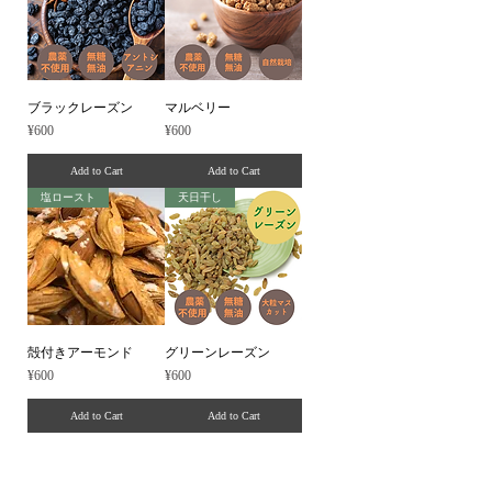
ブラックレーズン
マルベリー
Price
Price
¥600
¥600
Add to Cart
Add to Cart
塩ロースト
天日干し
殻付きアーモンド
グリーンレーズン
Price
Price
¥600
¥600
Add to Cart
Add to Cart