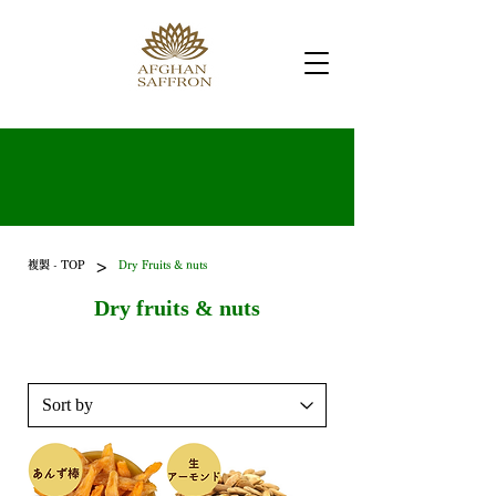
>
複製 - TOP
Dry Fruits & nuts
Dry fruits & nuts