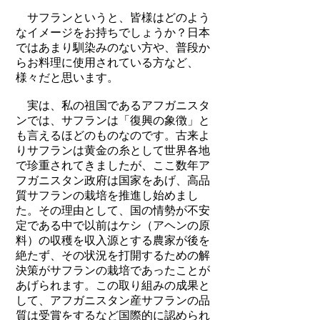
サフランというと、皆様はどのよう
なイメージをお持ちでしょうか？日本
ではあまり馴染みのない方や、普段か
らお料理に使用されている方など、
様々だと思います。
実は、私の祖国であるアフガニスタ
ンでは、サフランは「復興の象徴」と
も言えるほどのものなのです。古来よ
りサフランは黄金の糸として世界各地
で珍重されてきましたが、ここ数年ア
フガニスタン政府は国家をあげ、高品
質サフランの栽培を推進し始めまし
た。その理由として、国の情勢が不安
定である中で以前はケシ（アヘンの原
料）の収穫を収入源とする農家が後を
絶たず、その状況を打開するための解
決策がサフランの栽培であったことが
あげられます。この取り組みの成果と
して、アフガニスタン産サフランの品
質は受賞をするなど国際的に認められ