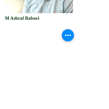
​M Ashraf Baburi