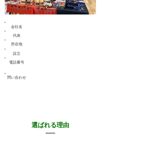
合同会社AFGHAN SAFFRON
​会社名
代表
バブリ・エム・アシュラフ
所在地
神奈川県足柄上郡中井町井ノ口2414-1
２０１７年６⽉８⽇
設⽴
080-5035-7661 (04-6555
-
電話番号
8869)
問い合わせ
info@afghansaffronjp.com
選ばれる理由