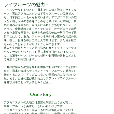
ライフルーツの魅力－
ヘルシーなおやつとして日本でも人気を誇るドライフル
ーツ。実はアフガニスタンはドライフルーツの宝庫であ
り、日常的によく食べられています。アフガニスタンの広
大な大地と太陽の恵みを惜しみなく受け育った果実は、自
然の旨みが凝縮され、現代人に不足しがちなビタミン、ミ
ネラル、食物繊維を多く含んでいます。オーガニック栽培
された上質な果実を、砂糖を含め添加物は一切使用せず天
日干しにしている為、フルーツ本来が持つ豊かな天然の風
味、香り、旨味を存分に楽しんで頂けます。またお子様に
も安心してお召し上がり頂くことができます。
摘みたての味がギュッと閉じ込められたドライフルーツは
ヘルシーなおやつとしてお召し上がり頂けるのはもちろ
ん、お菓子やパン、ジャムの材料やお料理の素材などとし
て幅広くご利用頂けます。
弊社は確かな品質を良心的価格でお届けすることをお約
束し、日本の皆様へサフランとドライフルーツの魅力をお
伝えすることで、アフガニスタンの国民の力になりたいと
思います。自慢の選び抜かれたサフラン・ドライフルーツ
をぜひお手にとってお楽しみください。
Our story
アフガニスタンの⼤地には豊富な果実がたくさん実り、
世界⼀フルーツが美味しいといわれるほどです。
アフガニスタンは４０年以上も戦乱や混乱が続いていま
す。幼年期はアフガン社会の混乱の中で農園を営む⽗親の