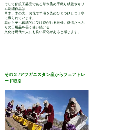
そして伝統工芸品である草木染め手織り絨毯やキリ
ム刺繍作品は
草木、木の実、お花で羊毛を染めひとつひとつ丁寧
に織られています。
親から子へ伝統的に受け継がれる紋様。愛情たっぷ
りの日用品を長く使い続ける
文化は現代の人にも良い変化があると感じます。
その２ /アフガニスタン産からフェアトレ
ード取引