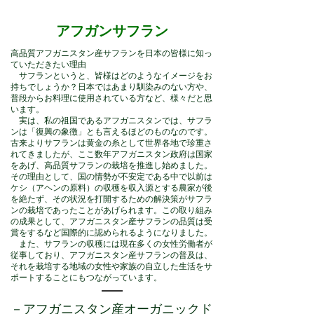
​アフガンサフラン
高品質アフガニスタン産サフランを日本の皆様に知っ
ていただきたい理由
サフランというと、皆様はどのようなイメージをお
持ちでしょうか？日本ではあまり馴染みのない方や、
普段からお料理に使用されている方など、様々だと思
います。
実は、私の祖国であるアフガニスタンでは、サフラ
ンは「復興の象徴」とも言えるほどのものなのです。
古来よりサフランは黄金の糸として世界各地で珍重さ
れてきましたが、ここ数年アフガニスタン政府は国家
をあげ、高品質サフランの栽培を推進し始めました。
その理由として、国の情勢が不安定である中で以前は
ケシ（アヘンの原料）の収穫を収入源とする農家が後
を絶たず、その状況を打開するための解決策がサフラ
ンの栽培であったことがあげられます。この取り組み
の成果として、アフガニスタン産サフランの品質は受
賞をするなど国際的に認められるようになりました。
また、サフランの収穫には現在多くの女性労働者が
従事しており、アフガニスタン産サフランの普及は、
それを栽培する地域の女性や家族の自立した生活をサ
ポートすることにもつながっています。
－アフガニスタン産オーガニックド