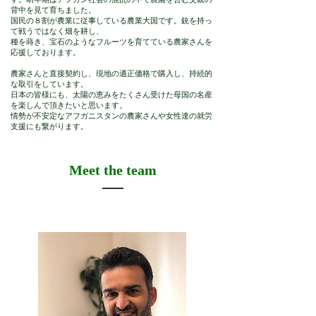
背中を⾒て育ちました。
国⺠の８割が農業に従事している農業⼤国です。銃を持っ
て戦うではなく畑を耕し、
種を蒔き、宝⽯のようなフルーツを育てている農家さんを
応援しております。
農家さんと直接契約し、現地の適正価格で購⼊し、持続的
な取引をしています。
⽇本の皆様にも、太陽の恵みをたくさん受けた⺟国の名産
を楽しんで頂きたいと思います。
情勢が不安定なアフガニスタンの農家さんや⼥性達の就労
⽀援にも繋がります。
Meet the team