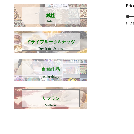
Pric
​絨毯
Jutan
¥12,
​ドライフルーツ&ナッツ
Dry fruits & nuts
刺繍作品
embroidery
​サフラン
Saffron