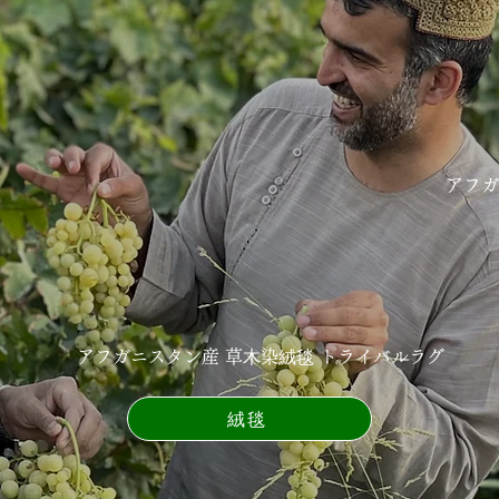
アフガ
アフガニスタン産 草⽊染絨毯 トライバルラグ
絨毯