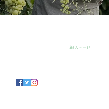
毯/サフラン/ナッツ/ドライフルーツ/アフガンサフラン公式通
複製 - TOP
複製 - About
新しいページ
複製 - 
特定商取引法に基づく表記
©afghan saffron2023