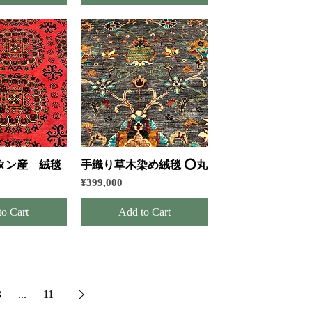
k View
Quick View
タン産 絨毯
手織り草木染め絨毯 ⭕️丸
Price
¥399,000
to Cart
Add to Cart
3
...
11