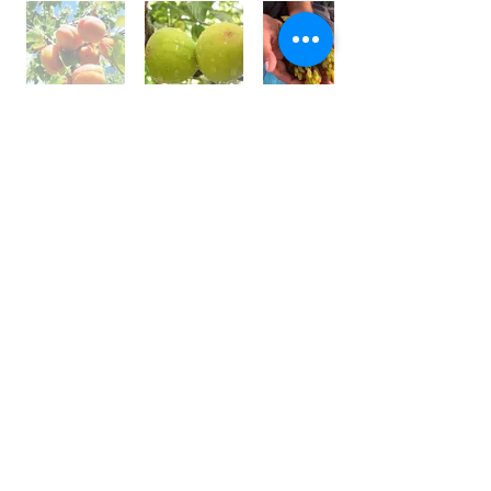
世界⼀フルーツが美味しい国 /
アフガニスタン
アフガニスタンの⼤地には、豊富な果実がたくさん実
り、世界⼀フルーツが美味しいと⾔われております。
しかその裏側では、４０年以上も戦乱や混乱が続いて
います。
私は、アフガン社会の混乱の中で農園を営む⽗親の背
中を⾒て育ちました。
国⺠の８割が農業に従事している農業⼤国です。
銃を持って戦うではなく畑を耕し、種を蒔き、宝⽯の
ようなフルーツを育てている農家さんを応援しており
ます。
農家さんと直接契約し、現地の適正価格で購⼊し、持
続的な取引をしています。