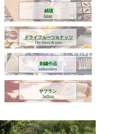
​絨毯
Jutan
​ドライフルーツ&ナッツ
Dry fruits & nuts
刺繍作品
embroidery
​サフラン
Saffron