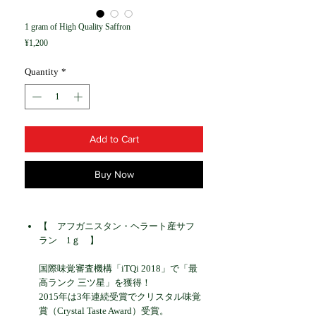
1 gram of High Quality Saffron
Price
¥1,200
Quantity
*
Add to Cart
Buy Now
【 アフガニスタン・ヘラート産サフ
ラン 1ｇ 】
国際味覚審査機構「iTQi 2018」で「最
高ランク 三ツ星」を獲得！
2015年は3年連続受賞でクリスタル味覚
賞（Crystal Taste Award）受賞。