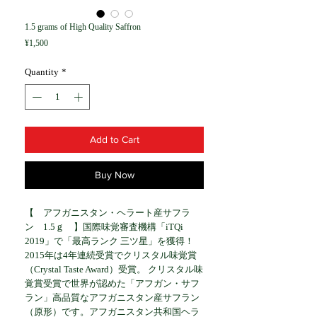
1.5 grams of High Quality Saffron
Price
¥1,500
Quantity
*
Add to Cart
Buy Now
【　アフガニスタン・ヘラート産サフラ
ン　1.5ｇ　】国際味覚審査機構「iTQi 
2019」で「最高ランク 三ツ星」を獲得！
2015年は4年連続受賞でクリスタル味覚賞
（Crystal Taste Award）受賞。 クリスタル味
覚賞受賞で世界が認めた「アフガン・サフ
ラン」高品質なアフガニスタン産サフラン
（原形）です。アフガニスタン共和国ヘラ