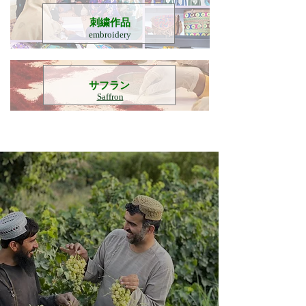
刺繍作品
embroidery
​サフラン
Saffron