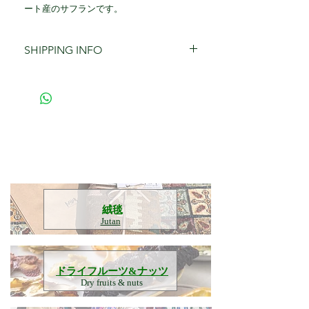
ート産のサフランです。
SHIPPING INFO
+340¥ Shipping Fee
​絨毯
Jutan
​ドライフルーツ&ナッツ
Dry fruits & nuts