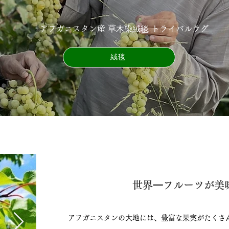
アフガニスタン産 草⽊染絨毯 トライバルラグ
絨毯
世界⼀フルーツが美味
アフガニスタンの⼤地には、豊富な果実がたくさ