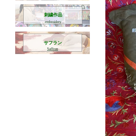
刺繍作品
embroidery
​サフラン
Saffron