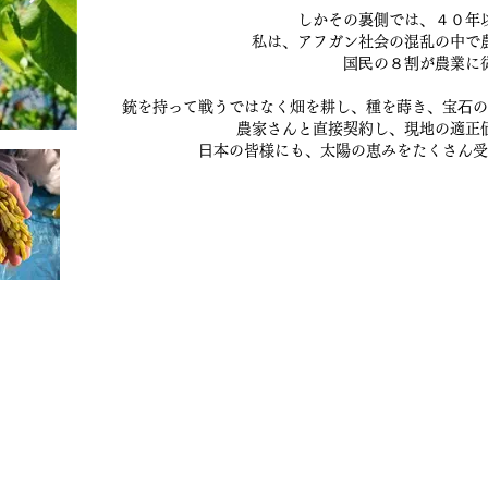
しかその裏側では、４０年
私は、アフガン社会の混乱の中で
国⺠の８割が農業に
銃を持って戦うではなく畑を耕し、種を蒔き、宝⽯の
農家さんと直接契約し、現地の適正
⽇本の皆様にも、太陽の恵みをたくさん受
毯/サフラン/ナッツ/ドライフルーツ/アフガンサフラン公式通