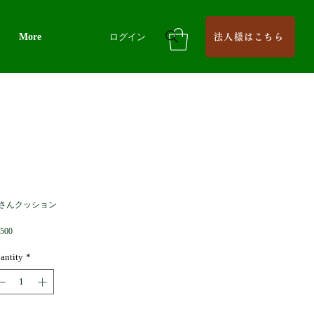
More
ログイン
法人様はこちら
さんクッション
Price
,500
antity
*