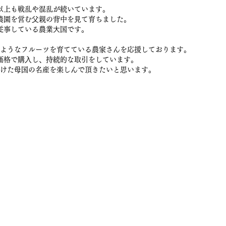
以上も戦乱や混乱が続いています。
農園を営む⽗親の背中を⾒て育ちました。
従事している農業⼤国です。
ようなフルーツを育てている農家さんを応援しております。
価格で購⼊し、持続的な取引をしています。
けた⺟国の名産を楽しんで頂きたいと思います。
販サイト