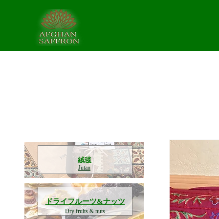
​絨毯
Jutan
​ドライフルーツ&ナッツ
Dry fruits & nuts