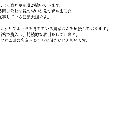
以上も戦乱や混乱が続いています。
農園を営む⽗親の背中を⾒て育ちました。
従事している農業⼤国です。
ようなフルーツを育てている農家さんを応援しております。
価格で購⼊し、持続的な取引をしています。
けた⺟国の名産を楽しんで頂きたいと思います。
販サイト