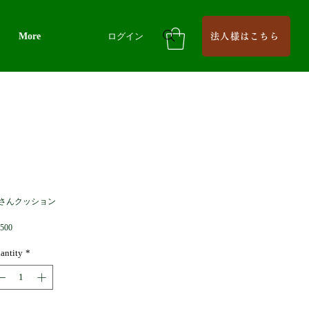
More
ログイン
法人様はこちら
さんクッション
Price
,500
antity
*