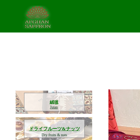
​絨毯
Jutan
​ドライフルーツ&ナッツ
Dry fruits & nuts