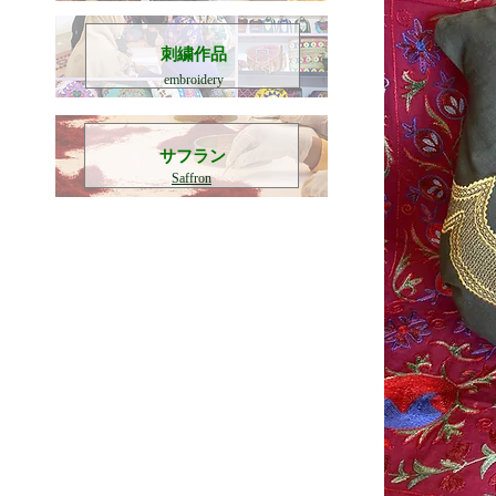
刺繍作品
embroidery
​サフラン
Saffron