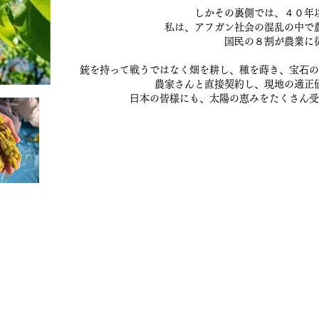
しかその裏側では、４０年
私は、アフガン社会の混乱の中で
国⺠の８割が農業に
銃を持って戦うではなく畑を耕し、種を蒔き、宝⽯の
農家さんと直接契約し、現地の適正
⽇本の皆様にも、太陽の恵みをたくさん受
毯/サフラン/ナッツ/ドライフルーツ/アフガンサフラン公式通