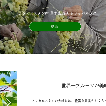
アフガニスタン産 草⽊染絨毯 トライバルラグ
絨毯
世界⼀フルーツが美味
アフガニスタンの⼤地には、豊富な果実がたくさ