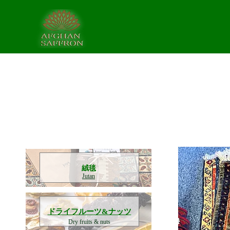
​絨毯
Jutan
​ドライフルーツ&ナッツ
Dry fruits & nuts