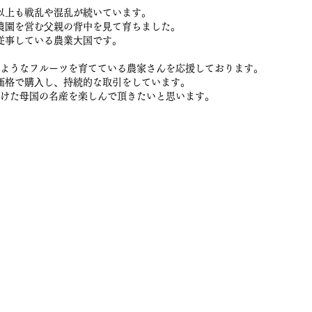
以上も戦乱や混乱が続いています。
農園を営む⽗親の背中を⾒て育ちました。
従事している農業⼤国です。
ようなフルーツを育てている農家さんを応援しております。
価格で購⼊し、持続的な取引をしています。
けた⺟国の名産を楽しんで頂きたいと思います。
販サイト