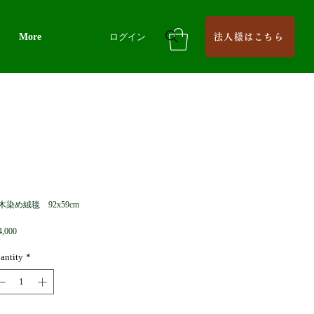
More
ログイン
法人様はこちら
木染め絨毯 92x59cm
Price
4,000
antity
*