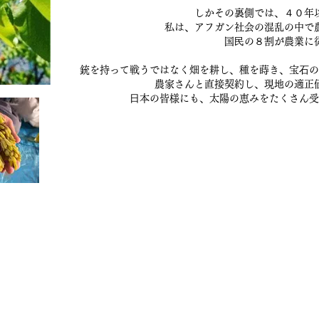
しかその裏側では、４０年
私は、アフガン社会の混乱の中で
国⺠の８割が農業に
銃を持って戦うではなく畑を耕し、種を蒔き、宝⽯の
農家さんと直接契約し、現地の適正
⽇本の皆様にも、太陽の恵みをたくさん受
毯/サフラン/ナッツ/ドライフルーツ/アフガンサフラン公式通