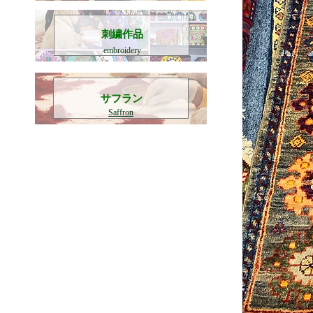
刺繍作品
embroidery
​サフラン
Saffron