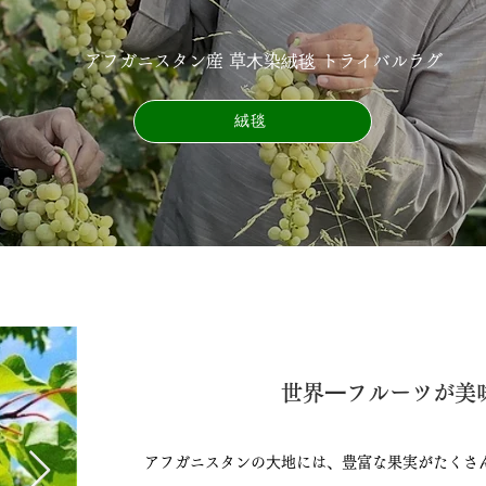
アフガニスタン産 草⽊染絨毯 トライバルラグ
絨毯
世界⼀フルーツが美味
アフガニスタンの⼤地には、豊富な果実がたくさ