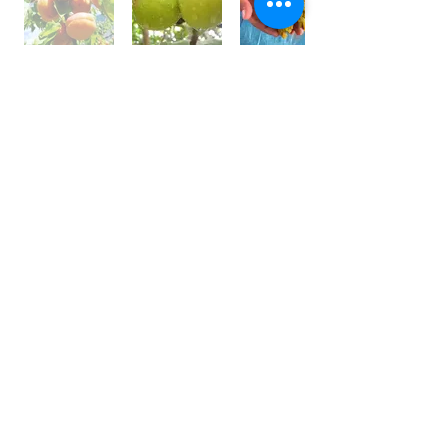
世界⼀フルーツが美味しい国 /
アフガニスタン
アフガニスタンの⼤地には、豊富な果実がたくさん実
り、世界⼀フルーツが美味しいと⾔われております。
しかその裏側では、４０年以上も戦乱や混乱が続いて
います。
私は、アフガン社会の混乱の中で農園を営む⽗親の背
中を⾒て育ちました。
国⺠の８割が農業に従事している農業⼤国です。
銃を持って戦うではなく畑を耕し、種を蒔き、宝⽯の
ようなフルーツを育てている農家さんを応援しており
ます。
農家さんと直接契約し、現地の適正価格で購⼊し、持
続的な取引をしています。
⽇本の皆様にも、太陽の恵みをたくさん受けた⺟国の
名産を楽しんで頂きたいと思います。