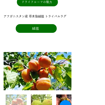
ドライフルーツの魅⼒
アフガニスタン産 草⽊染絨毯 トライバルラグ
絨毯