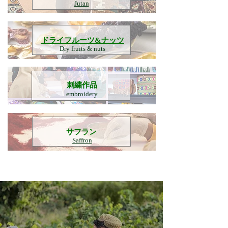
Jutan
​ドライフルーツ&ナッツ
Dry fruits & nuts
刺繍作品
embroidery
​サフラン
Saffron