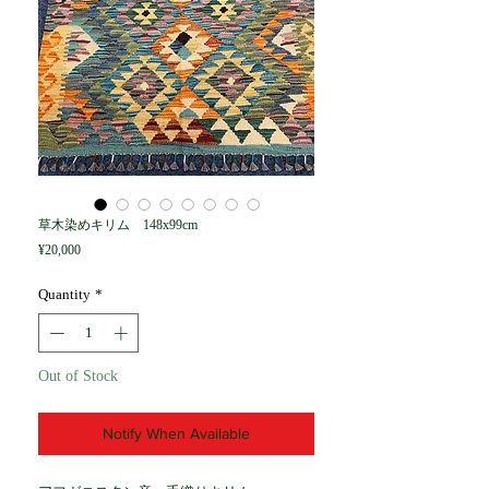
草木染めキリム 148x99cm
Price
¥20,000
Quantity
*
Out of Stock
Notify When Available