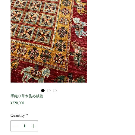
手織り草木染め絨毯
Price
¥220,000
Quantity
*