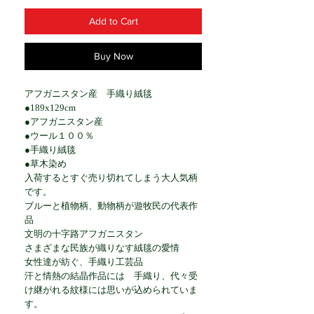
Add to Cart
Buy Now
アフガニスタン産 手織り絨毯
●189x129cm
●アフガニスタン産
●ウール１００％
●手織り絨毯
●草木染め
入荷するとすぐ売り切れてしまう大人気柄
です。
ブルーと植物柄、動物柄が遊牧民の代表作
品
文明の十字路アフガニスタン
さまざまな民族が織りなす絨毯の愛情
女性達が紡ぐ、手織り工芸品
汗と情熱の結晶作品には 手織り、代々受
け継がれる紋様には思いが込められていま
す。