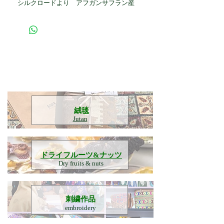
シルクロードより アフガンサフラン産
​絨毯
Jutan
​ドライフルーツ&ナッツ
Dry fruits & nuts
刺繍作品
embroidery