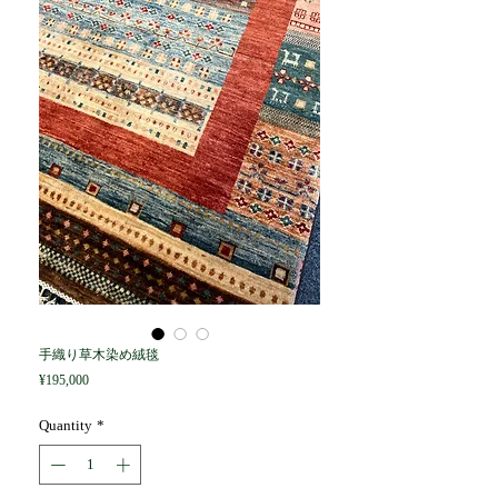
手織り草木染め絨毯
Price
¥195,000
Quantity
*