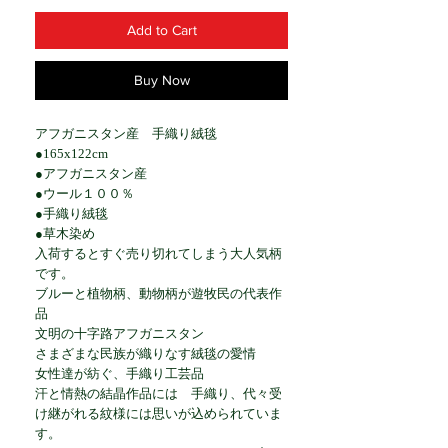
Add to Cart
Buy Now
アフガニスタン産 手織り絨毯
●165x122cm
●アフガニスタン産
●ウール１００％
●手織り絨毯
●草木染め
入荷するとすぐ売り切れてしまう大人気柄
です。
ブルーと植物柄、動物柄が遊牧民の代表作
品
文明の十字路アフガニスタン
さまざまな民族が織りなす絨毯の愛情
女性達が紡ぐ、手織り工芸品
汗と情熱の結晶作品には 手織り、代々受
け継がれる紋様には思いが込められていま
す。