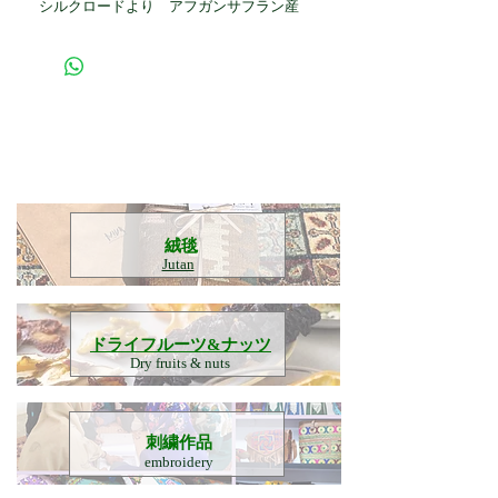
シルクロードより アフガンサフラン産
​絨毯
Jutan
​ドライフルーツ&ナッツ
Dry fruits & nuts
刺繍作品
embroidery