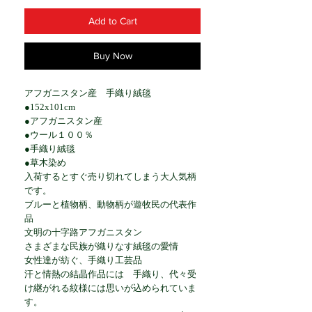
Add to Cart
Buy Now
アフガニスタン産 手織り絨毯
●152x101cm
●アフガニスタン産
●ウール１００％
●手織り絨毯
●草木染め
入荷するとすぐ売り切れてしまう大人気柄
です。
ブルーと植物柄、動物柄が遊牧民の代表作
品
文明の十字路アフガニスタン
さまざまな民族が織りなす絨毯の愛情
女性達が紡ぐ、手織り工芸品
汗と情熱の結晶作品には 手織り、代々受
け継がれる紋様には思いが込められていま
す。