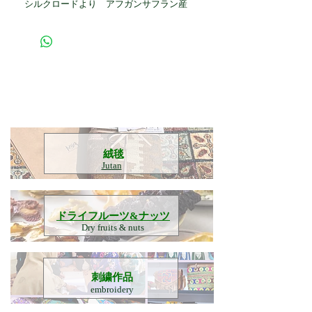
シルクロードより アフガンサフラン産
​絨毯
Jutan
​ドライフルーツ&ナッツ
Dry fruits & nuts
刺繍作品
embroidery