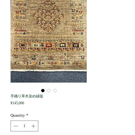
手織り草木染め絨毯
Price
¥145,000
Quantity
*