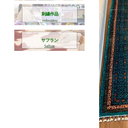
刺繍作品
embroidery
​サフラン
Saffron