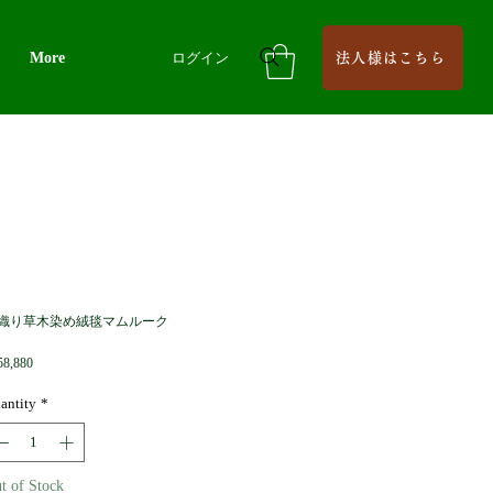
More
ログイン
法人様はこちら
織り草木染め絨毯マムルーク
Price
58,880
antity
*
t of Stock