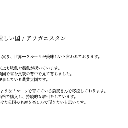
しい国 / アフガニスタン
ん実り、世界⼀フルーツが美味しいと⾔われております。
以上も戦乱や混乱が続いています。
農園を営む⽗親の背中を⾒て育ちました。
従事している農業⼤国です。
ようなフルーツを育てている農家さんを応援しております。
価格で購⼊し、持続的な取引をしています。
けた⺟国の名産を楽しんで頂きたいと思います。