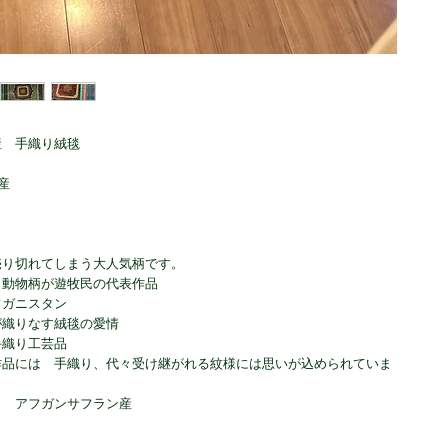
産 手織り絨毯
産
売り切れてしまう大人気柄です。
、動物柄が遊牧民の代表作品
フガニスタン
が織りなす絨毯の愛情
手織り工芸品
作品には 手織り、代々受け継がれる紋様には思いが込められていま
り アフガンサフラン産