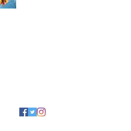
毯/サフラン/ナッツ/ドライフルーツ/アフガンサフラン公式通
複製 - TOP
複製 - About
新しいページ
複製 - 
特定商取引法に基づく表記