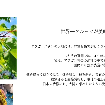
世界⼀フルーツが美味
アフガニスタンの⼤地には、豊富な果実がたくさ
しかその裏側では、４０年
私は、アフガン社会の混乱の中で
国⺠の８割が農業に
銃を持って戦うではなく畑を耕し、種を蒔き、宝⽯の
農家さんと直接契約し、現地の適正
⽇本の皆様にも、太陽の恵みをたくさん受