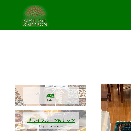
​絨毯
Jutan
​ドライフルーツ&ナッツ
Dry fruits & nuts