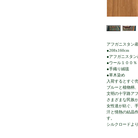
アフガニスタン
●208x160cm
●アフガニスタン
●ウール１００％
●手織り絨毯
●草木染め
入荷するとすぐ
ブルーと植物柄
文明の十字路ア
さまざまな民族
女性達が紡ぐ、
汗と情熱の結晶
す。
シルクロードよ