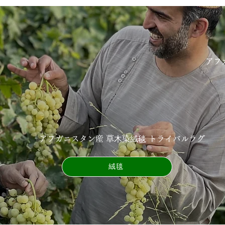
アフ
アフガニスタン産 草⽊染絨毯 トライバルラグ
絨毯