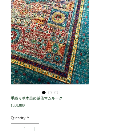
手織り草木染め絨毯マムルーク
Price
¥358,880
Quantity
*