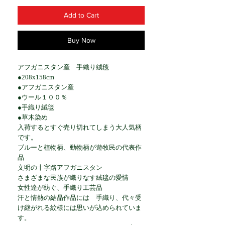
Add to Cart
Buy Now
アフガニスタン産 手織り絨毯
●208x158cm
●アフガニスタン産
●ウール１００％
●手織り絨毯
●草木染め
入荷するとすぐ売り切れてしまう大人気柄
です。
ブルーと植物柄、動物柄が遊牧民の代表作
品
文明の十字路アフガニスタン
さまざまな民族が織りなす絨毯の愛情
女性達が紡ぐ、手織り工芸品
汗と情熱の結晶作品には 手織り、代々受
け継がれる紋様には思いが込められていま
す。