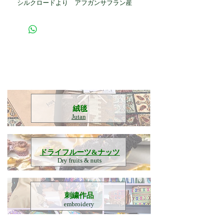
シルクロードより アフガンサフラン産
​絨毯
Jutan
​ドライフルーツ&ナッツ
Dry fruits & nuts
刺繍作品
embroidery