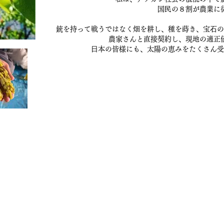
国⺠の８割が農業に
銃を持って戦うではなく畑を耕し、種を蒔き、宝⽯の
農家さんと直接契約し、現地の適正
⽇本の皆様にも、太陽の恵みをたくさん受
毯/サフラン/ナッツ/ドライフルーツ/アフガンサフラン公式通
複製 - TOP
複製 - About
新しいページ
複製 - 