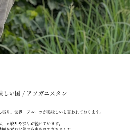
しい国 / アフガニスタン
ん実り、世界⼀フルーツが美味しいと⾔われております。
以上も戦乱や混乱が続いています。
農園を営む⽗親の背中を⾒て育ちました。