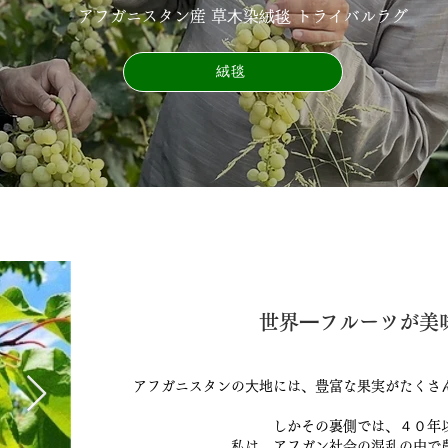
アフガニスタン産 草⽊染絨毯 トライバルラグ
絨毯
世界⼀フルーツが美味
アフガニスタンの⼤地には、豊富な果実がたくさ
しかその裏側では、４０年
私は、アフガン社会の混乱の中で