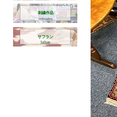
刺繍作品
embroidery
​サフラン
Saffron