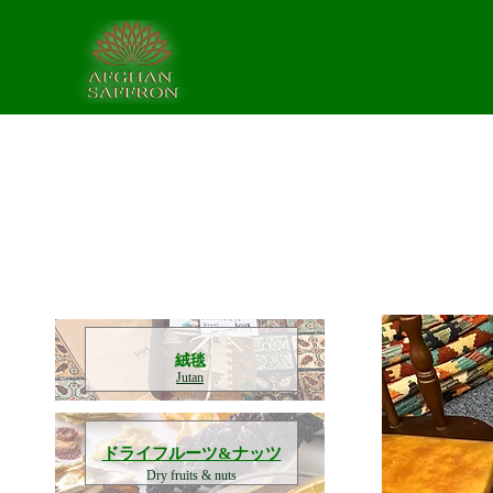
​絨毯
Jutan
​ドライフルーツ&ナッツ
Dry fruits & nuts