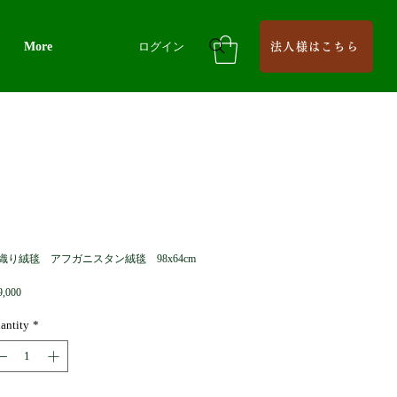
More
ログイン
法人様はこちら
織り絨毯 アフガニスタン絨毯 98x64cm
Price
9,000
antity
*