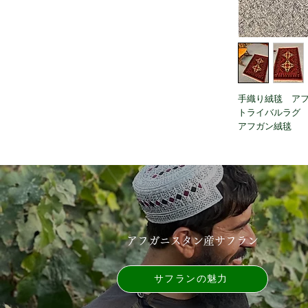
手織り絨毯 ア
トライバルラグ
アフガン絨毯
アフガニスタン産サフラン
サフランの魅力