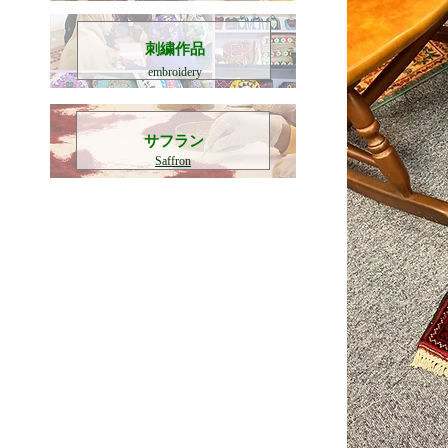
刺繍作品
embroidery
​サフラン
Saffron