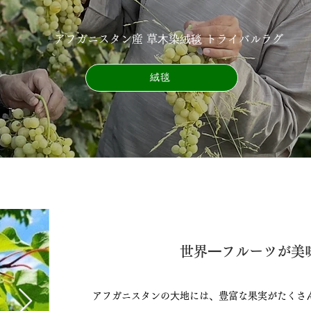
アフガニスタン産 草⽊染絨毯 トライバルラグ
絨毯
世界⼀フルーツが美味
アフガニスタンの⼤地には、豊富な果実がたくさ