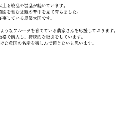
以上も戦乱や混乱が続いています。
農園を営む⽗親の背中を⾒て育ちました。
従事している農業⼤国です。
ようなフルーツを育てている農家さんを応援しております。
価格で購⼊し、持続的な取引をしています。
けた⺟国の名産を楽しんで頂きたいと思います。
販サイト