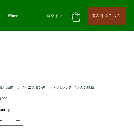
More
ログイン
法人様はこちら
織り絨毯 アフガニスタン産 トライバルラグ アフガン絨毯
Price
9,000
antity
*