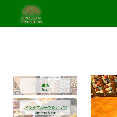
​絨毯
Jutan
​ドライフルーツ&ナッツ
Dry fruits & nuts