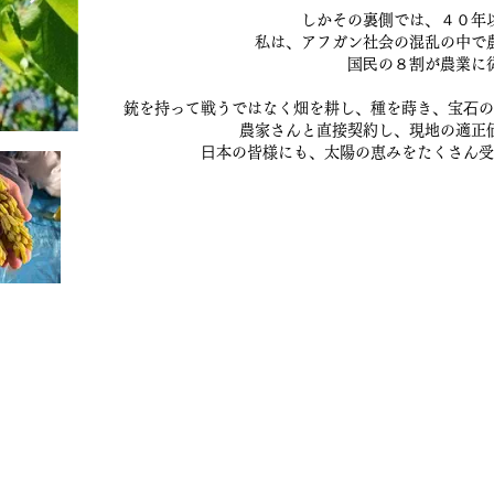
しかその裏側では、４０年
私は、アフガン社会の混乱の中で
国⺠の８割が農業に
銃を持って戦うではなく畑を耕し、種を蒔き、宝⽯の
農家さんと直接契約し、現地の適正
⽇本の皆様にも、太陽の恵みをたくさん受
毯/サフラン/ナッツ/ドライフルーツ/アフガンサフラン公式通