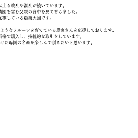
以上も戦乱や混乱が続いています。
農園を営む⽗親の背中を⾒て育ちました。
従事している農業⼤国です。
ようなフルーツを育てている農家さんを応援しております。
価格で購⼊し、持続的な取引をしています。
けた⺟国の名産を楽しんで頂きたいと思います。
販サイト