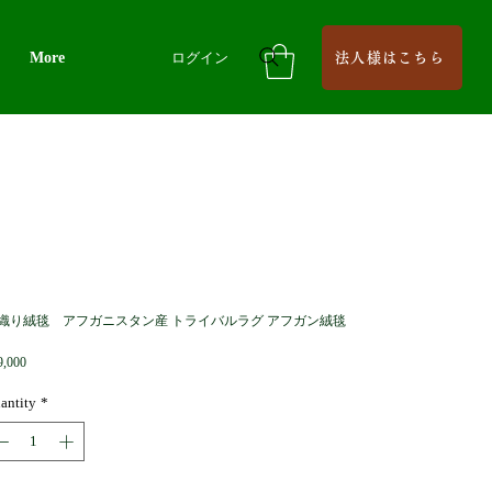
More
ログイン
法人様はこちら
織り絨毯 アフガニスタン産 トライバルラグ アフガン絨毯
Price
9,000
antity
*