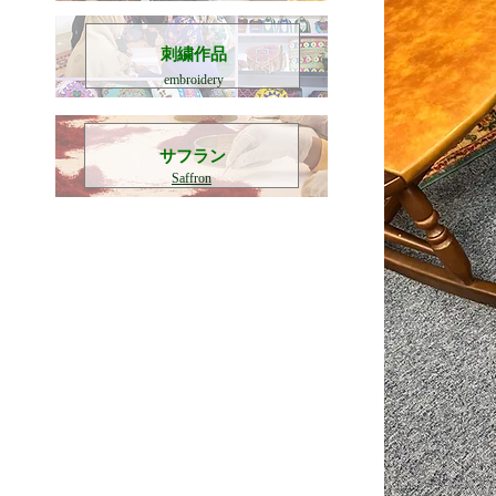
刺繍作品
embroidery
​サフラン
Saffron