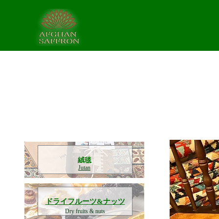
​絨毯
Jutan
​ドライフルーツ&ナッツ
Dry fruits & nuts