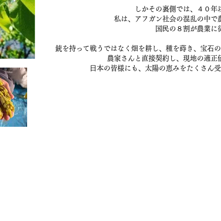
しかその裏側では、４０年
私は、アフガン社会の混乱の中で
国⺠の８割が農業に
銃を持って戦うではなく畑を耕し、種を蒔き、宝⽯の
農家さんと直接契約し、現地の適正
⽇本の皆様にも、太陽の恵みをたくさん受
毯/サフラン/ナッツ/ドライフルーツ/アフガンサフラン公式通