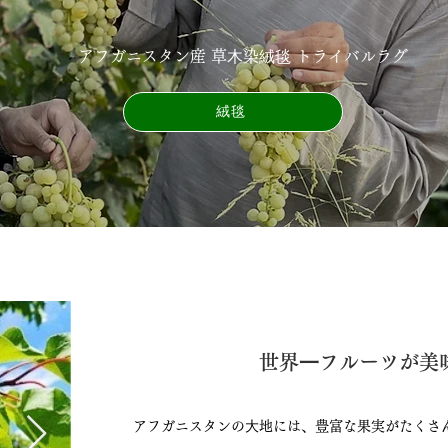
アフガニスタン産 草⽊染絨毯 トライバルラグ
絨毯
世界⼀フルーツが美味
アフガニスタンの⼤地には、豊富な果実がたくさ