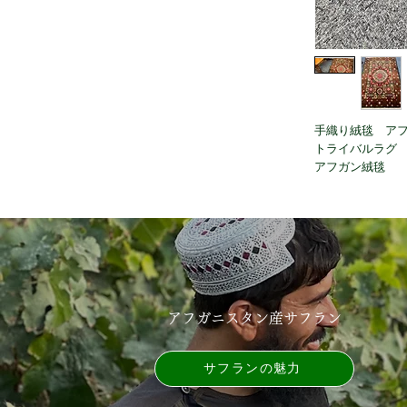
手織り絨毯 ア
トライバルラグ
アフガン絨毯
アフガニスタン産サフラン
サフランの魅力