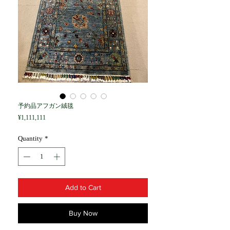
予約品アフガン絨毯
Price
¥1,111,111
Quantity
*
Add to Cart
Buy Now