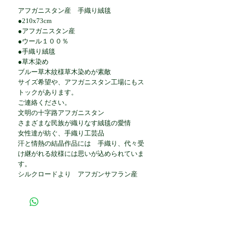
アフガニスタン産 手織り絨毯
●210x73cm
●アフガニスタン産
●ウール１００％
●手織り絨毯
●草木染め
ブルー草木紋様草木染めが素敵
サイズ希望や、アフガニスタン工場にもス
トックがあります。
ご連絡ください。
文明の十字路アフガニスタン
さまざまな民族が織りなす絨毯の愛情
女性達が紡ぐ、手織り工芸品
汗と情熱の結晶作品には 手織り、代々受
け継がれる紋様には思いが込められていま
す。
シルクロードより アフガンサフラン産