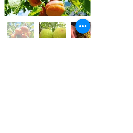
世界⼀フルーツが美味しい国 /
アフガニスタン
アフガニスタンの⼤地には、豊富な果実がたくさん実
り、世界⼀フルーツが美味しいと⾔われております。
しかその裏側では、４０年以上も戦乱や混乱が続いて
います。
私は、アフガン社会の混乱の中で農園を営む⽗親の背
中を⾒て育ちました。
国⺠の８割が農業に従事している農業⼤国です。
銃を持って戦うではなく畑を耕し、種を蒔き、宝⽯の