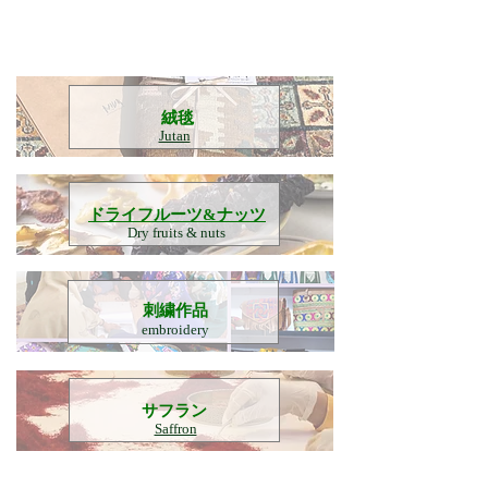
​絨毯
Jutan
​ドライフルーツ&ナッツ
Dry fruits & nuts
刺繍作品
embroidery
​サフラン
Saffron