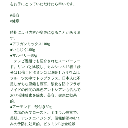
をお手にとっていただけたら幸いです。
#美容
#健康
時期により内容が変更になることがありま
す。
●アフガンミックス100g
●いちじく100g
●マルベリー80g
テレビ番組でも紹介されたスーパーフー
ド。リンゴと比較し、カルシウム13倍！鉄
分は15倍！ビタミンCは10倍！カリウムは
フルーツの中でトップクラス。日本人に不
足しがちな亜鉛も豊富。酸化を防ぐフラボ
ノイドの仲間の赤色アントシアンも含んで
おり活性酸素を除去。美容、健康に効果
的。
●アーモンド 殻付き80g
岩塩のみでロースト。ミネラル豊富で、
美肌、アンチエイジング、便秘解消やむく
みの予防に効果的。ビタミンEは全粒穀