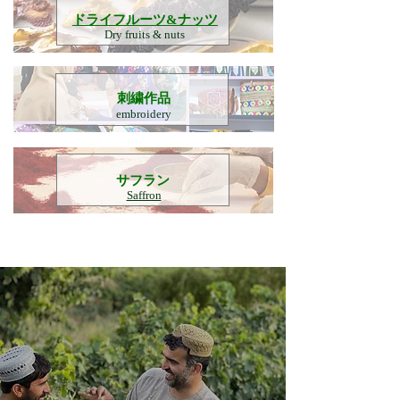
​ドライフルーツ&ナッツ
Dry fruits & nuts
刺繍作品
embroidery
​サフラン
Saffron