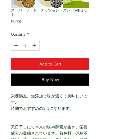
スーパーフード ナッツ＆レーズン 5種セッ
ト
Price
¥3,000
Quantity
*
Add to Cart
Buy Now
栄養満点、無添加で味が濃くて美味しいで
す♪
時期でおすすめの5点になります。
天日干しにて本来の味や酵素が生き、栄養
成分が凝縮されています。着色料、砂糖不