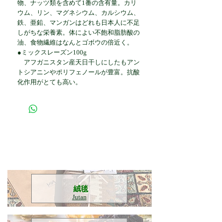
物、ナッツ類を含めて1番の含有量。カリ
ウム、リン、マグネシウム、カルシウム、
鉄、亜鉛、マンガンはどれも日本人に不足
しがちな栄養素。体によい不飽和脂肪酸の
油、食物繊維はなんとゴボウの倍近く。
●ミックスレーズン100g
アフガニスタン産天日干しにしたもアン
トシアニンやポリフェノールが豊富。抗酸
化作用がとても高い。
​絨毯
Jutan