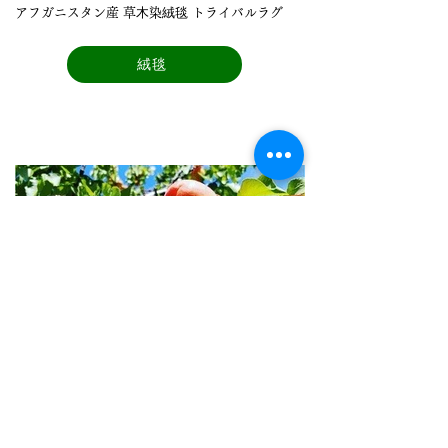
アフガニスタン産 草⽊染絨毯 トライバルラグ
絨毯