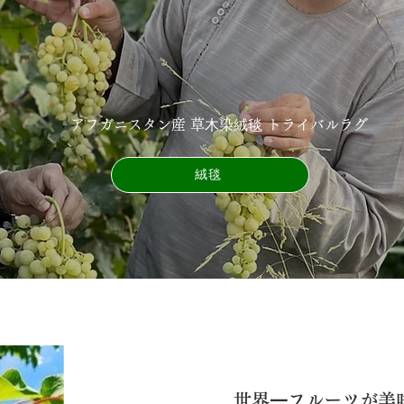
アフガニスタン産 草⽊染絨毯 トライバルラグ
絨毯
世界⼀フルーツが美味