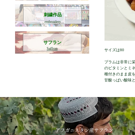
刺繍作品
embroidery
​サフラン
Saffron
サイズは80
プラムは非常に栄
のビタミンとミ
種付きのまま皮を
甘酸っぱい酸味
アフガニスタン産サフラン