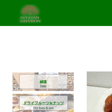
​絨毯
Jutan
​ドライフルーツ&ナッツ
Dry fruits & nuts