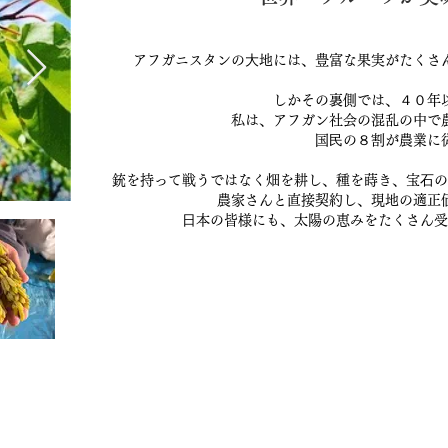
アフガニスタンの⼤地には、豊富な果実がたくさ
しかその裏側では、４０年
私は、アフガン社会の混乱の中で
国⺠の８割が農業に
銃を持って戦うではなく畑を耕し、種を蒔き、宝⽯の
農家さんと直接契約し、現地の適正
⽇本の皆様にも、太陽の恵みをたくさん受