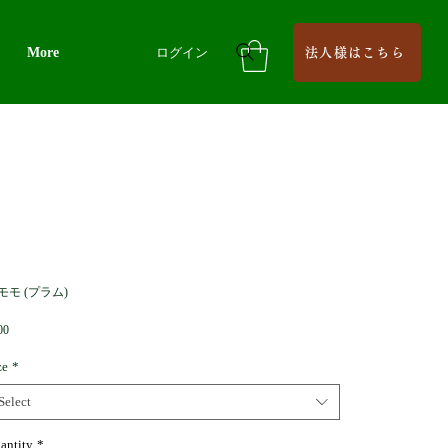
More
ログイン
法人様はこちら
モモ (プラム)
Price
00
ze
*
Select
antity
*