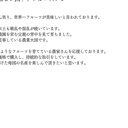
ん実り、世界⼀フルーツが美味しいと⾔われております。
以上も戦乱や混乱が続いています。
農園を営む⽗親の背中を⾒て育ちました。
従事している農業⼤国です。
ようなフルーツを育てている農家さんを応援しております。
価格で購⼊し、持続的な取引をしています。
けた⺟国の名産を楽しんで頂きたいと思います。