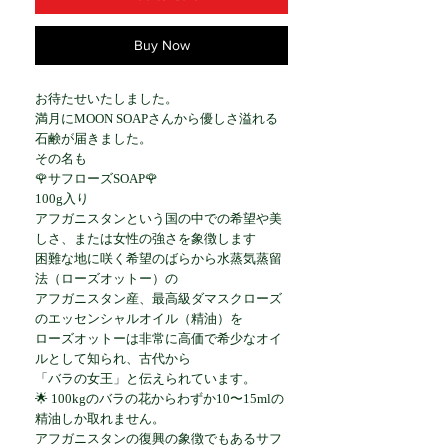
Buy Now
お待たせいたしました。
満月にMOON SOAPさんから優しさ溢れる
石鹸が届きました。
その名も
🌹サフローズSOAP🌹
100g入り
アフガニスタンという国の中での希望や美
しさ、または女性の強さを象徴します
困難な地に咲く希望のばらから水蒸気蒸留
法（ローズオットー）の
アフガニスタン産、最高級ダマスクローズ
のエッセンシャルオイル（精油）を
ローズオットーは非常に高価で希少なオイ
ルとして知られ、古代から
「バラの女王」と伝えられています。
🌟 100kgのバラの花からわずか10〜15mlの
精油しか取れません。
アフガニスタンの復興の象徴でもあるサフ