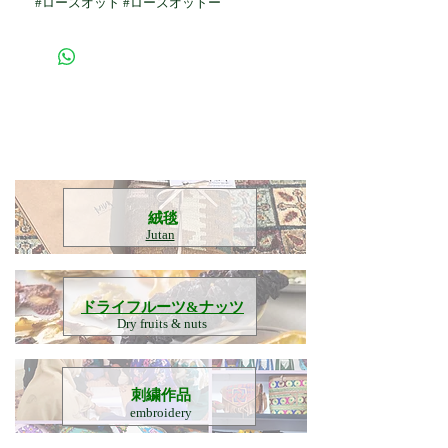
#ローズオット #ローズオットー
​絨毯
Jutan
​ドライフルーツ&ナッツ
Dry fruits & nuts
刺繍作品
embroidery