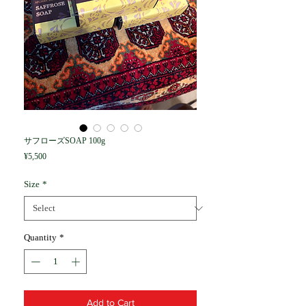
サフローズSOAP 100g
Price
¥5,500
Size
*
Quantity
*
Add to Cart