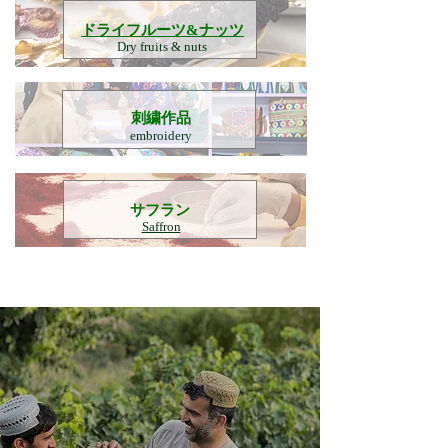
​ドライフルーツ&ナッツ
Dry fruits & nuts
刺繍作品
embroidery
​サフラン
Saffron