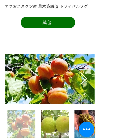
アフガニスタン産 草⽊染絨毯 トライバルラグ
絨毯