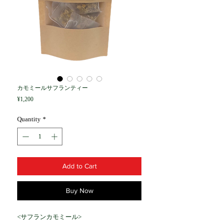
カモミールサフランティー
Price
¥1,200
Quantity
*
Add to Cart
Buy Now
<
サフランカモミール
>