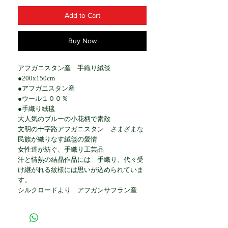
Add to Cart
Buy Now
アフガニスタン産 手織り絨毯
●200x150cm
●アフガニスタン産
●ウール１００％
●手織り絨毯
大人気のブルーの小花柄で素敵
文明の十字路アフガニスタン さまざまな
民族が織りなす絨毯の愛情
女性達が紡ぐ、手織り工芸品
汗と情熱の結晶作品には 手織り、代々受
け継がれる紋様には思いが込められていま
す。
シルクロードより アフガンサフラン産