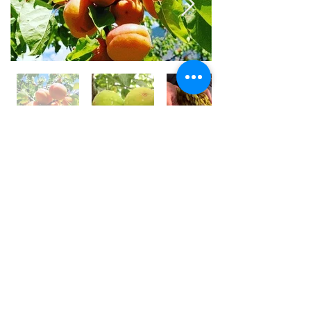
世界⼀フルーツが美味しい国 /
アフガニスタン
アフガニスタンの⼤地には、豊富な果実がたくさん実
り、世界⼀フルーツが美味しいと⾔われております。
しかその裏側では、４０年以上も戦乱や混乱が続いて
います。
私は、アフガン社会の混乱の中で農園を営む⽗親の背
中を⾒て育ちました。
国⺠の８割が農業に従事している農業⼤国です。