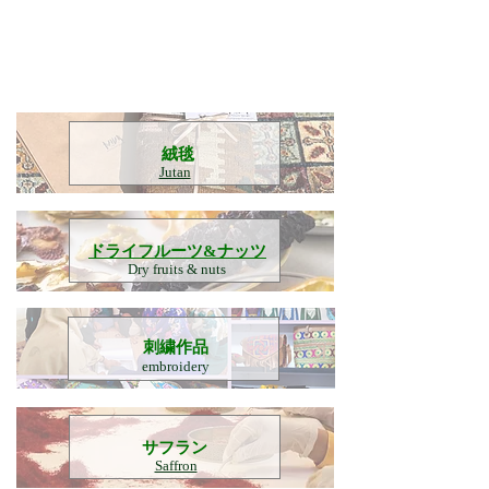
​絨毯
Jutan
​ドライフルーツ&ナッツ
Dry fruits & nuts
刺繍作品
embroidery
​サフラン
Saffron