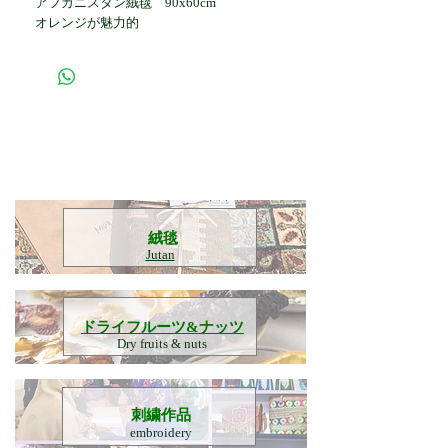
アフガニスタン絨毯 90x60cm
オレンジが魅力的
​絨毯
Jutan
​ドライフルーツ&ナッツ
Dry fruits & nuts
刺繍作品
embroidery