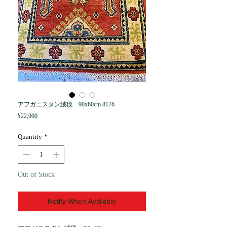
アフガニスタン絨毯 90x60cm 8176
Price
¥22,000
Quantity
*
Out of Stock
Notify When Available