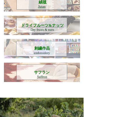
​絨毯
Jutan
​ドライフルーツ&ナッツ
Dry fruits & nuts
刺繍作品
embroidery
​サフラン
Saffron