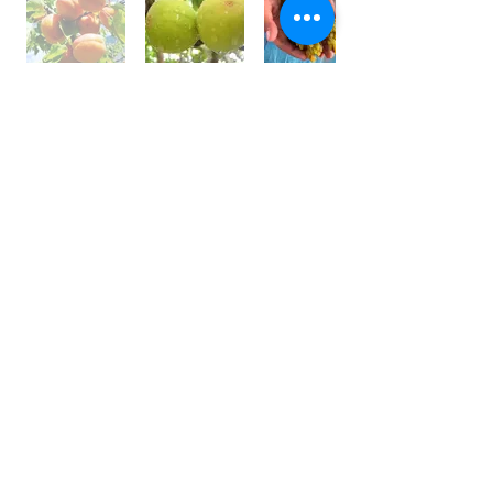
世界⼀フルーツが美味しい国 /
アフガニスタン
アフガニスタンの⼤地には、豊富な果実がたくさん実
り、世界⼀フルーツが美味しいと⾔われております。
しかその裏側では、４０年以上も戦乱や混乱が続いて
います。
私は、アフガン社会の混乱の中で農園を営む⽗親の背
中を⾒て育ちました。
国⺠の８割が農業に従事している農業⼤国です。
銃を持って戦うではなく畑を耕し、種を蒔き、宝⽯の
ようなフルーツを育てている農家さんを応援しており
ます。
農家さんと直接契約し、現地の適正価格で購⼊し、持
続的な取引をしています。
⽇本の皆様にも、太陽の恵みをたくさん受けた⺟国の
名産を楽しんで頂きたいと思います。