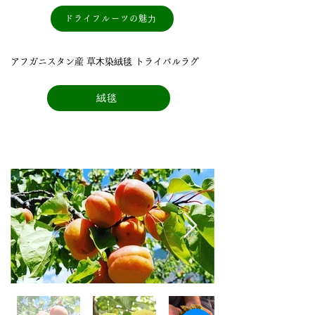
ドライフルーツの魅⼒
アフガニスタン産 草⽊染絨毯 トライバルラグ
絨毯