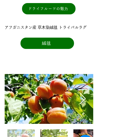
ドライフルーツの魅⼒
アフガニスタン産 草⽊染絨毯 トライバルラグ
絨毯