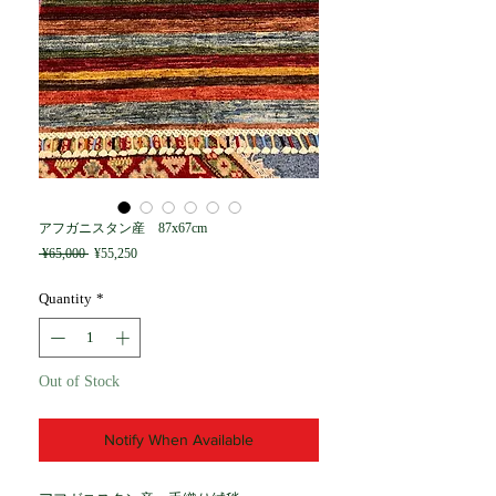
アフガニスタン産 87x67cm
Regular
Sale
 ¥65,000 
¥55,250
Price
Price
Quantity
*
Out of Stock
Notify When Available