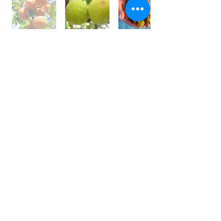
世界⼀フルーツが美味しい国 /
アフガニスタン
アフガニスタンの⼤地には、豊富な果実がたくさん実
り、世界⼀フルーツが美味しいと⾔われております。
しかその裏側では、４０年以上も戦乱や混乱が続いて
います。
私は、アフガン社会の混乱の中で農園を営む⽗親の背
中を⾒て育ちました。
国⺠の８割が農業に従事している農業⼤国です。
銃を持って戦うではなく畑を耕し、種を蒔き、宝⽯の
ようなフルーツを育てている農家さんを応援しており
ます。
農家さんと直接契約し、現地の適正価格で購⼊し、持
続的な取引をしています。
⽇本の皆様にも、太陽の恵みをたくさん受けた⺟国の
名産を楽しんで頂きたいと思います。