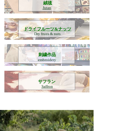
​絨毯
Jutan
​ドライフルーツ&ナッツ
Dry fruits & nuts
刺繍作品
embroidery
​サフラン
Saffron