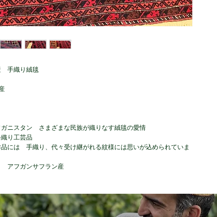
産 手織り絨毯
産
フガニスタン さまざまな民族が織りなす絨毯の愛情
手織り工芸品
作品には 手織り、代々受け継がれる紋様には思いが込められていま
り アフガンサフラン産