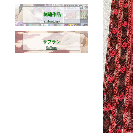
刺繍作品
embroidery
​サフラン
Saffron