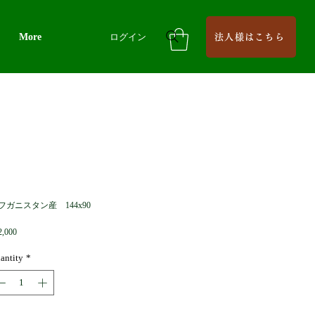
More
ログイン
法人様はこちら
フガニスタン産 144x90
Price
2,000
antity
*