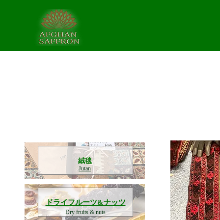
​絨毯
Jutan
​ドライフルーツ&ナッツ
Dry fruits & nuts