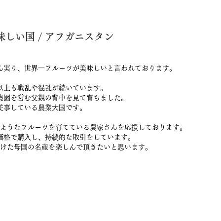
しい国 / アフガニスタン
ん実り、世界⼀フルーツが美味しいと⾔われております。
以上も戦乱や混乱が続いています。
農園を営む⽗親の背中を⾒て育ちました。
従事している農業⼤国です。
ようなフルーツを育てている農家さんを応援しております。
価格で購⼊し、持続的な取引をしています。
けた⺟国の名産を楽しんで頂きたいと思います。