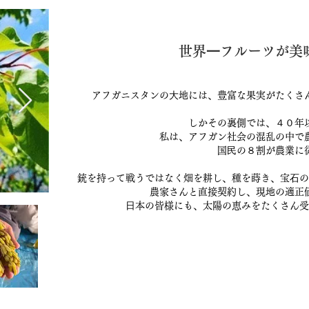
世界⼀フルーツが美味
アフガニスタンの⼤地には、豊富な果実がたくさ
しかその裏側では、４０年
私は、アフガン社会の混乱の中で
国⺠の８割が農業に
銃を持って戦うではなく畑を耕し、種を蒔き、宝⽯の
農家さんと直接契約し、現地の適正
⽇本の皆様にも、太陽の恵みをたくさん受