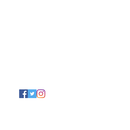
毯/サフラン/ナッツ/ドライフルーツ/アフガンサフラン公式通
複製 - TOP
複製 - About
新しいページ
複製 - 
特定商取引法に基づく表記
©afghan saffron2023