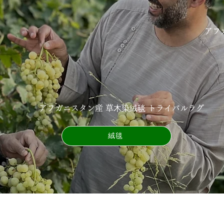
アフ
アフガニスタン産 草⽊染絨毯 トライバルラグ
絨毯