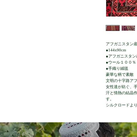
アフガニスタン
●144x90cm
●アフガニスタン
●ウール１００％
●手織り絨毯
豪華な柄で素敵
文明の十字路ア
女性達が紡ぐ、
汗と情熱の結晶
す。
シルクロードよ