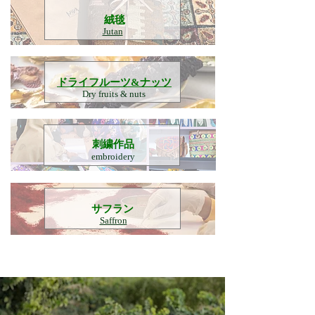
​絨毯
Jutan
​ドライフルーツ&ナッツ
Dry fruits & nuts
刺繍作品
embroidery
​サフラン
Saffron