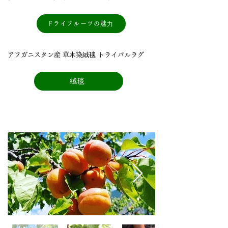
ドライフルーツの魅⼒
アフガニスタン産 草⽊染絨毯 トライバルラグ
絨毯