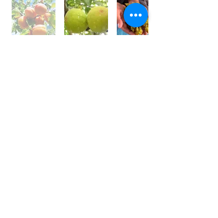
世界⼀フルーツが美味しい国 /
アフガニスタン
アフガニスタンの⼤地には、豊富な果実がたくさん実
り、世界⼀フルーツが美味しいと⾔われております。
しかその裏側では、４０年以上も戦乱や混乱が続いて
います。
私は、アフガン社会の混乱の中で農園を営む⽗親の背
中を⾒て育ちました。
国⺠の８割が農業に従事している農業⼤国です。
銃を持って戦うではなく畑を耕し、種を蒔き、宝⽯の
ようなフルーツを育てている農家さんを応援しており
ます。
農家さんと直接契約し、現地の適正価格で購⼊し、持
続的な取引をしています。
⽇本の皆様にも、太陽の恵みをたくさん受けた⺟国の