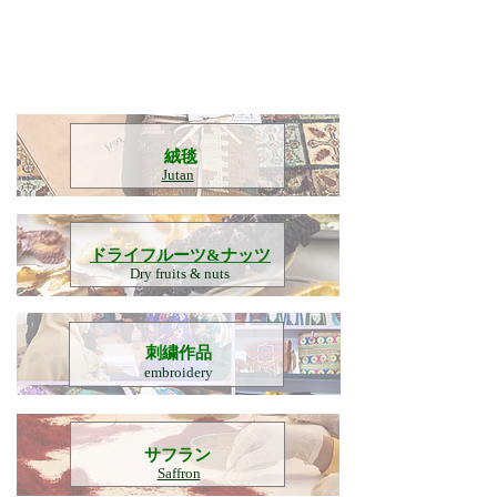
​絨毯
Jutan
​ドライフルーツ&ナッツ
Dry fruits & nuts
刺繍作品
embroidery
​サフラン
Saffron