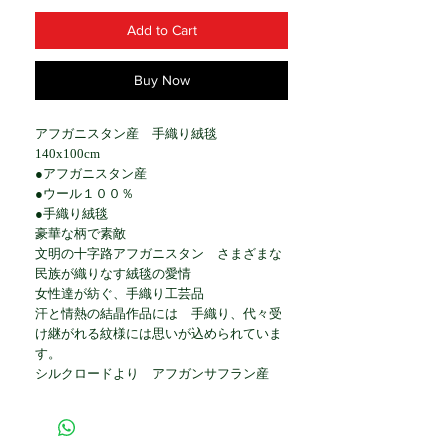
Add to Cart
Buy Now
アフガニスタン産 手織り絨毯
140x100cm
●アフガニスタン産
●ウール１００％
●手織り絨毯
豪華な柄で素敵
文明の十字路アフガニスタン さまざまな
民族が織りなす絨毯の愛情
女性達が紡ぐ、手織り工芸品
汗と情熱の結晶作品には 手織り、代々受
け継がれる紋様には思いが込められていま
す。
シルクロードより アフガンサフラン産