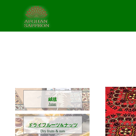
​絨毯
Jutan
​ドライフルーツ&ナッツ
Dry fruits & nuts