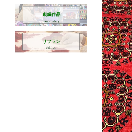
刺繍作品
embroidery
​サフラン
Saffron