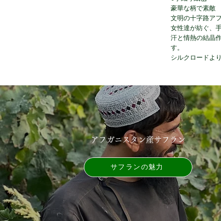
豪華な柄で素敵
文明の十字路ア
女性達が紡ぐ、
汗と情熱の結晶
す。
シルクロードよ
アフガニスタン産サフラン
サフランの魅力