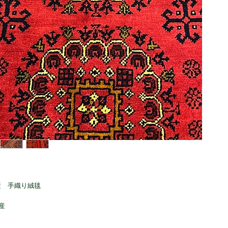
産 手織り絨毯
産