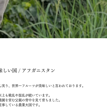
しい国 / アフガニスタン
ん実り、世界⼀フルーツが美味しいと⾔われております。
以上も戦乱や混乱が続いています。
農園を営む⽗親の背中を⾒て育ちました。
従事している農業⼤国です。