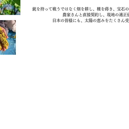
銃を持って戦うではなく畑を耕し、種を蒔き、宝⽯の
農家さんと直接契約し、現地の適正
⽇本の皆様にも、太陽の恵みをたくさん受
毯/サフラン/ナッツ/ドライフルーツ/アフガンサフラン公式通
複製 - TOP
複製 - About
新しいページ
複製 - 