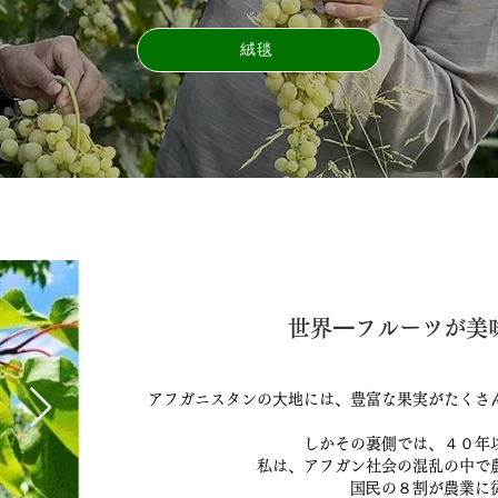
絨毯
世界⼀フルーツが美味
アフガニスタンの⼤地には、豊富な果実がたくさ
しかその裏側では、４０年
私は、アフガン社会の混乱の中で
国⺠の８割が農業に