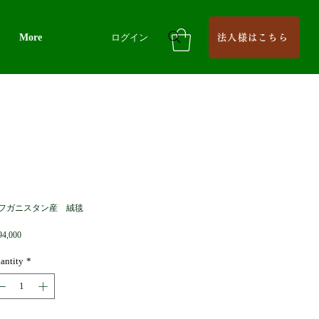
More
ログイン
法人様はこちら
フガニスタン産 絨毯
Price
94,000
antity
*