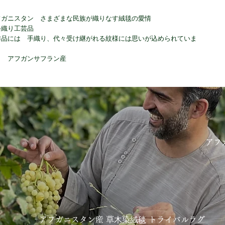
フガニスタン さまざまな民族が織りなす絨毯の愛情
手織り工芸品
作品には 手織り、代々受け継がれる紋様には思いが込められていま
り アフガンサフラン産
アフ
アフガニスタン産 草⽊染絨毯 トライバルラグ