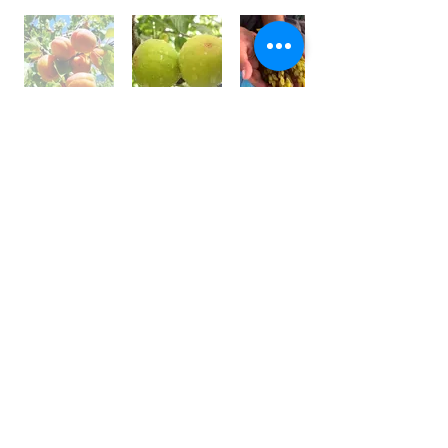
世界⼀フルーツが美味しい国 /
アフガニスタン
アフガニスタンの⼤地には、豊富な果実がたくさん実
り、世界⼀フルーツが美味しいと⾔われております。
しかその裏側では、４０年以上も戦乱や混乱が続いて
います。
私は、アフガン社会の混乱の中で農園を営む⽗親の背
中を⾒て育ちました。
国⺠の８割が農業に従事している農業⼤国です。
銃を持って戦うではなく畑を耕し、種を蒔き、宝⽯の
ようなフルーツを育てている農家さんを応援しており
ます。
農家さんと直接契約し、現地の適正価格で購⼊し、持