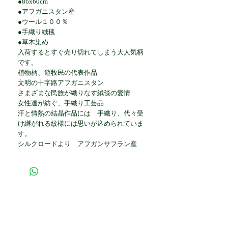
●86x60cm
●アフガニスタン産
●ウール１００％
●手織り絨毯
●草木染め
入荷するとすぐ売り切れてしまう大人気柄
です。
植物柄、遊牧民の代表作品
文明の十字路アフガニスタン
さまざまな民族が織りなす絨毯の愛情
女性達が紡ぐ、手織り工芸品
汗と情熱の結晶作品には 手織り、代々受
け継がれる紋様には思いが込められていま
す。
シルクロードより アフガンサフラン産