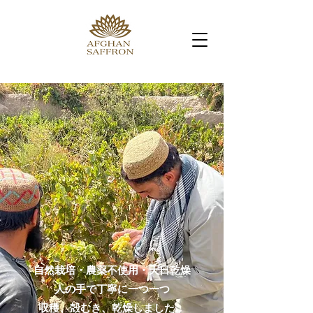
⾃然栽培・農薬不使⽤・天⽇乾燥
⼈の⼿で丁寧に⼀つ⼀つ
収穫、殻むき、乾燥しました。