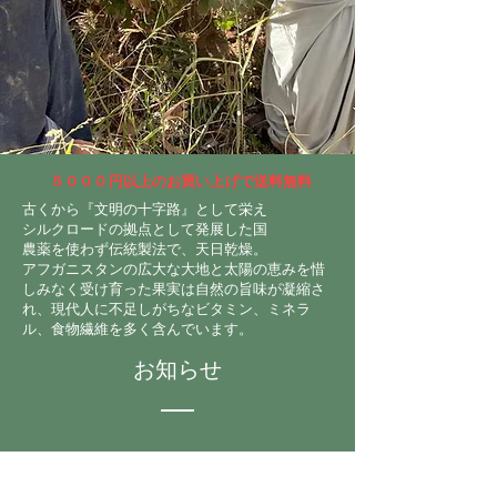
​５０００円以上のお買い上げで送料無料
古くから『文明の十字路』として栄え
シルクロードの拠点として発展した国
農薬を使わず伝統製法で、天日乾燥。
アフガニスタンの広大な大地と太陽の恵みを惜
しみなく受け育った果実は自然の旨味が凝縮さ
れ、現代人に不足しがちなビタミン、ミネラ
ル、食物繊維を多く含んでいます。
​お知らせ