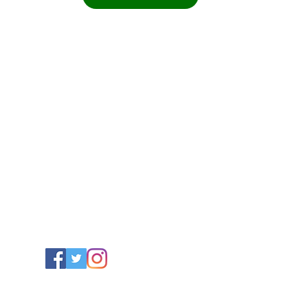
毯/サフラン/ナッツ/ドライフルーツ/アフガンサフラン公式通
複製 - TOP
複製 - About
新しいページ
複製 - 
特定商取引法に基づく表記